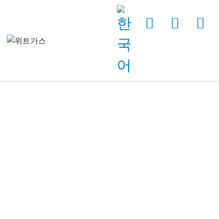
Home
제품
가스혼합기
금속 가공용 가스혼합기
가스 혼합기 MG50-100_2ME Ex