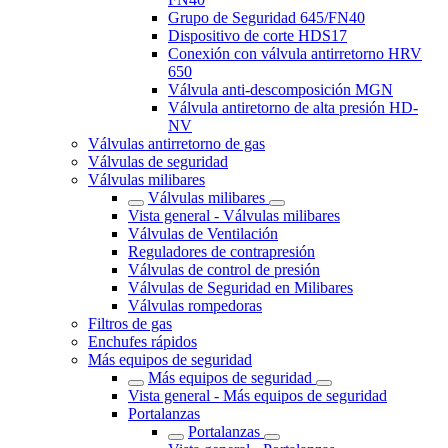
Grupo de Seguridad 645/FN40
Dispositivo de corte HDS17
Conexión con válvula antirretorno HRV
650
Válvula anti-descomposición MGN
Válvula antiretorno de alta presión HD-
NV
Válvulas antirretorno de gas
Válvulas de seguridad
Válvulas milibares
Válvulas milibares
Vista general - Válvulas milibares
Válvulas de Ventilación
Reguladores de contrapresión
Válvulas de control de presión
Válvulas de Seguridad en Milibares
Válvulas rompedoras
Filtros de gas
Enchufes rápidos
Más equipos de seguridad
Más equipos de seguridad
Vista general - Más equipos de seguridad
Portalanzas
Portalanzas