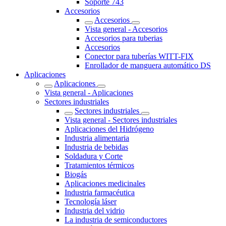
Soporte 743
Accesorios
Accesorios
Vista general - Accesorios
Accesorios para tuberias
Accesorios
Conector para tuberías WITT-FIX
Enrollador de manguera automático DS
Aplicaciones
Aplicaciones
Vista general - Aplicaciones
Sectores industriales
Sectores industriales
Vista general - Sectores industriales
Aplicaciones del Hidrógeno
Industria alimentaria
Industria de bebidas
Soldadura y Corte
Tratamientos térmicos
Biogás
Aplicaciones medicinales
Industria farmacéutica
Tecnología láser
Industria del vidrio
La industria de semiconductores