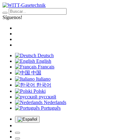
Síguenos!
Deutsch
English
Français
中国
Italiano
한국어
Polski
русский
Nederlands
Português