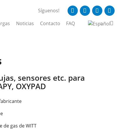
Síguenos!
rgas
Noticias
Contacto
FAQ
s
ujas, sensores etc. para
APY, OXYPAD
fabricante
le
re de gas de WITT