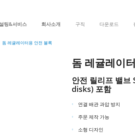
설팅&서비스
회사소개
구직
다운로드
돔 레귤레이터용 안전 블록
돔 레귤레이터
안전 릴리프 밸브 S
disks) 포함
연결 배관 과압 방지
주문 제작 가능
소형 디자인