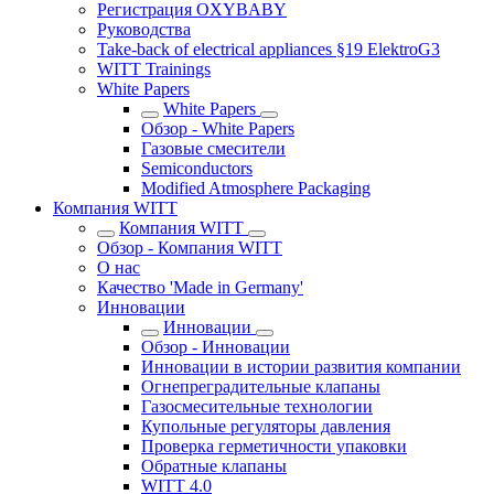
Регистрация OXYBABY
Pуководства
Take-back of electrical appliances §19 ElektroG3
WITT Trainings
White Papers
White Papers
Обзор - White Papers
Газовые смесители
Semiconductors
Modified Atmosphere Packaging
Компания WITT
Компания WITT
Обзор - Компания WITT
О нас
Качество 'Made in Germany'
Инновации
Инновации
Обзор - Инновации
Инновации в истории развития компании
Огнепреградительные клапаны
Газосмесительные технологии
Купольные регуляторы давления
Проверка герметичности упаковки
Обратные клапаны
WITT 4.0