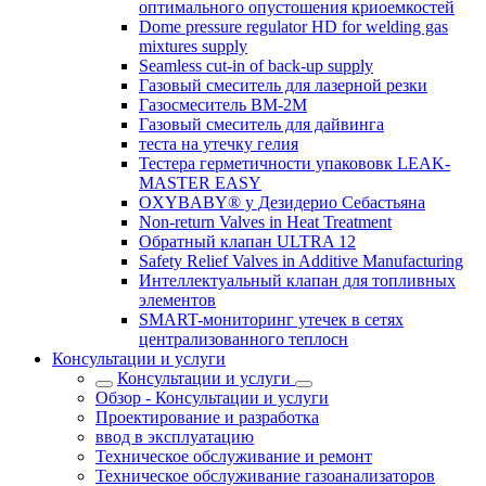
оптимального опустошения криоемкостей
Dome pressure regulator HD for welding gas
mixtures supply
Seamless cut-in of back-up supply
Газовый смеситель для лазерной резки
Газосмеситель BM-2M
Газовый смеситель для дайвинга
теста на утечку гелия
Тестера герметичности упакововк LEAK-
MASTER EASY
OXYBABY® у Дезидерио Себастьяна
Non-return Valves in Heat Treatment
Обратный клапан ULTRA 12
Safety Relief Valves in Additive Manufacturing
Интеллектуальный клапан для топливных
элементов
SMART-мониторинг утечек в сетях
централизованного теплосн
Консультации и услуги
Консультации и услуги
Обзор - Консультации и услуги
Проектирование и разработка
ввод в эксплуатацию
Техническое обслуживание и ремонт
Техническое обслуживание газоанализаторов