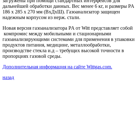
загружены при помощи стандартных интерфейсов для
дальнейшей обработки данных. Вес менее 6 кг, и размеры PA
186 x 285 x 270 мм (ВxДxШ). Газоанализатор защищен
надежным корпусом из нерж. стали.
Новая версия газоанализатора PA от Witt представляет собой
компромис между мобильными и стационарными
газоанализирующими системами для применения в упаковки
продуктов питания, медицине, металлообработки,
производстве стекла и.д – требущих высокой точности в
пропорциях газовой среды.
Дополнительная информация на сайте Wittgas.com.
назад