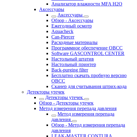
Анализатор влажности MFA H2O
Аксессуары
Аксессуары
Обзор - Аксессуары
Ежегодный осмотр
Aquacheck
Can-Piercer
Расходные материалы
Программное обеспечение OBCC
Software GASCONTROL CENTER
Настольный штатив
Настольный принтер
Back-purging filter
Бесплатно скачать пробную версию
OBCC
Сканер для считывания штрих-кода
Детекторы утечек
Детекторы утечек
Обзор - Детекторы утечек
Метод измерения перепада давления
Метод измерения перепада
давления
Обзор - Метод измерения перепада
давления
LEAK-MASTER CONTURA