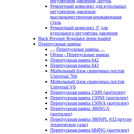
регуляторов давления; латунь
Ремонтный комплект для купольных
регуляторов давления;
высококачественная нержавеющая
сталь
Ремонтный комплект 3'' для
купольного регулятора давления
Back Pressure Regulator dome-loaded
Перепускные рампы
Перепускные рампы
Обзор - Перепускные рампы
Перепускная рампа 642
Перепускная рампа 643
Мобильный блок сварочных постов
Universal 704
Мобильный блок сварочных постов
Universal V6
Перепускная рампа 150N (ацетилен)
Перепускная рампа 150NF (ацетилен)
Перепускная рампа 150NA (ацетилен)
Перепускная рампа 386NGA
(ацетилен)
Перепускная рампа 386NPL (O2/другие
технические газы)
Перепускная рампа 684NG (ацетилен)