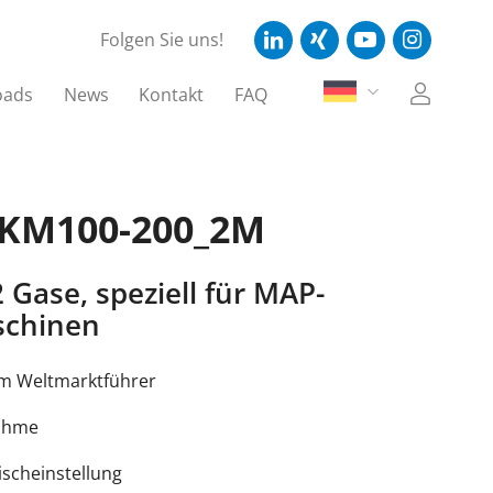
Folgen Sie uns!
oads
News
Kontakt
FAQ
 KM100-200_2M
 Gase, speziell für MAP-
schinen
om Weltmarktführer
nahme
ischeinstellung