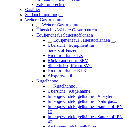
Vakuumbrecher
Gasfilter
Schlauch­kupplungen
Weitere Gasarmaturen
Weitere Gasarmaturen
Übersicht - Weitere Gasarmaturen
Equipment für Sauerstofflanzen
Equipment für Sauerstofflanzen
Übersicht - Equipment für
Sauerstofflanzen
Brennrohrhalter LK
Rückbrandsperre SRV
Sicherheitsgriffrohr SVC
Brennrohrhalter KLK
Absperrventil
Kugelhähne
Kugelhähne
Übersicht - Kugelhähne
Innengewindekugelhähne - Acetylen
Innengewindekugelhähne - Naturgas...
Innengewindekugelhähne - Sauerstoff PN
10
Innengewindekugelhähne - Sauerstoff PN
40
Außengewindekugelhähne