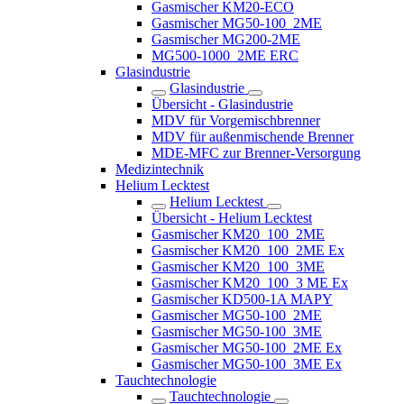
Gasmischer KM20-ECO
Gasmischer MG50-100_2ME
Gasmischer MG200-2ME
MG500-1000_2ME ERC
Glasindustrie
Glasindustrie
Übersicht - Glasindustrie
MDV für Vorgemischbrenner
MDV für außenmischende Brenner
MDE-MFC zur Brenner-Versorgung
Medizintechnik
Helium Lecktest
Helium Lecktest
Übersicht - Helium Lecktest
Gasmischer KM20_100_2ME
Gasmischer KM20_100_2ME Ex
Gasmischer KM20_100_3ME
Gasmischer KM20_100_3 ME Ex
Gasmischer KD500-1A MAPY
Gasmischer MG50-100_2ME
Gasmischer MG50-100_3ME
Gasmischer MG50-100_2ME Ex
Gasmischer MG50-100_3ME Ex
Tauchtechnologie
Tauchtechnologie