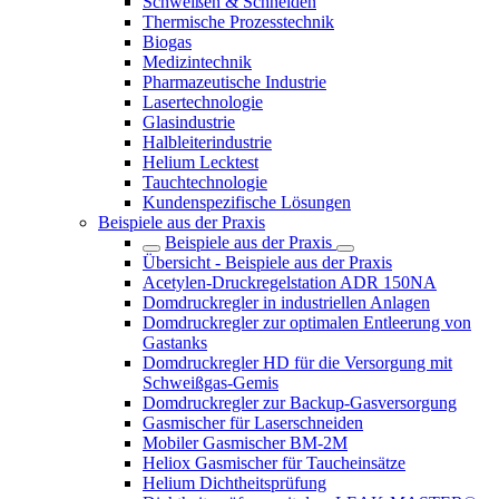
Schweißen & Schneiden
Thermische Prozesstechnik
Biogas
Medizintechnik
Pharmazeutische Industrie
Lasertechnologie
Glasindustrie
Halbleiterindustrie
Helium Lecktest
Tauchtechnologie
Kundenspezifische Lösungen
Beispiele aus der Praxis
Beispiele aus der Praxis
Übersicht - Beispiele aus der Praxis
Acetylen‑Druckregelstation ADR 150NA
Domdruckregler in industriellen Anlagen
Domdruckregler zur optimalen Entleerung von
Gastanks
Domdruckregler HD für die Versorgung mit
Schweißgas-Gemis
Domdruckregler zur Backup-Gasversorgung
Gasmischer für Laserschneiden
Mobiler Gasmischer BM-2M
Heliox Gasmischer für Taucheinsätze
Helium Dichtheitsprüfung