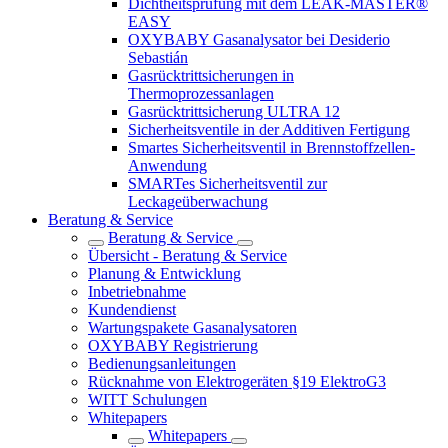
Dichtheitsprüfung mit dem LEAK-MASTER®
EASY
OXYBABY Gasanalysator bei Desiderio
Sebastián
Gasrücktrittsicherungen in
Thermoprozessanlagen
Gasrücktrittsicherung ULTRA 12
Sicherheitsventile in der Additiven Fertigung
Smartes Sicherheitsventil in Brennstoffzellen-
Anwendung
SMARTes Sicherheitsventil zur
Leckageüberwachung
Beratung & Service
Beratung & Service
Übersicht - Beratung & Service
Planung & Entwicklung
Inbetriebnahme
Kundendienst
Wartungspakete Gasanalysatoren
OXYBABY Registrierung
Bedienungsanleitungen
Rücknahme von Elektrogeräten §19 ElektroG3
WITT Schulungen
Whitepapers
Whitepapers