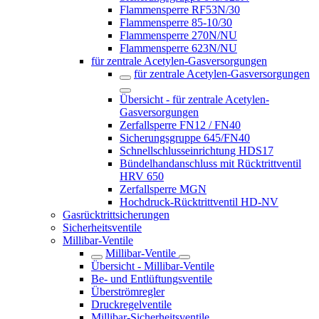
Flammensperre RF53N/30
Flammensperre 85-10/30
Flammensperre 270N/NU
Flammensperre 623N/NU
für zentrale Acetylen-Gasversorgungen
für zentrale Acetylen-Gasversorgungen
Übersicht - für zentrale Acetylen-
Gasversorgungen
Zerfallsperre FN12 / FN40
Sicherungsgruppe 645/FN40
Schnellschlusseinrichtung HDS17
Bündelhandanschluss mit Rücktrittventil
HRV 650
Zerfallsperre MGN
Hochdruck-Rücktrittventil HD-NV
Gasrücktritt­sicherungen
Sicherheitsventile
Millibar-Ventile
Millibar-Ventile
Übersicht - Millibar-Ventile
Be- und Entlüftungsventile
Überströmregler
Druckregelventile
Millibar-Sicherheitsventile