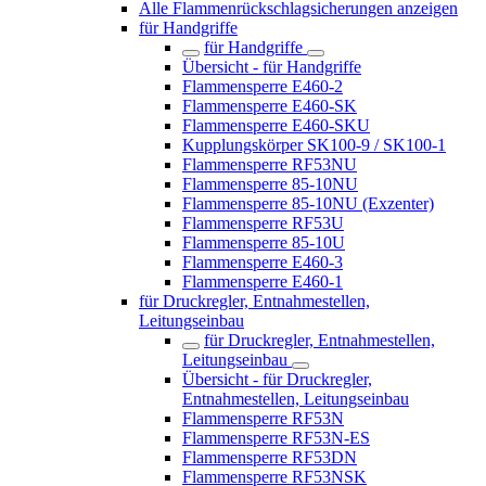
Alle Flammenrückschlagsicherungen anzeigen
für Handgriffe
für Handgriffe
Übersicht - für Handgriffe
Flammensperre E460-2
Flammensperre E460-SK
Flammensperre E460-SKU
Kupplungskörper SK100-9 / SK100-1
Flammensperre RF53NU
Flammensperre 85-10NU
Flammensperre 85-10NU (Exzenter)
Flammensperre RF53U
Flammensperre 85-10U
Flammensperre E460-3
Flammensperre E460-1
für Druckregler, Entnahmestellen,
Leitungseinbau
für Druckregler, Entnahmestellen,
Leitungseinbau
Übersicht - für Druckregler,
Entnahmestellen, Leitungseinbau
Flammensperre RF53N
Flammensperre RF53N-ES
Flammensperre RF53DN
Flammensperre RF53NSK