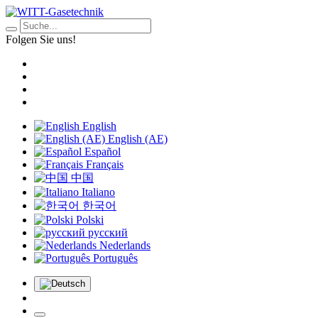
Folgen Sie uns!
English
English (AE)
Español
Français
中国
Italiano
한국어
Polski
русский
Nederlands
Português