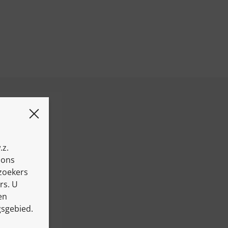
.z.
 ons
ezoekers
rs. U
en
gsgebied.