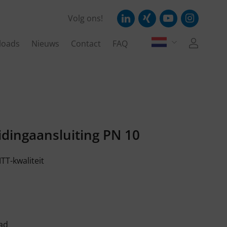
Volg ons!
loads
Nieuws
Contact
FAQ
eidingaansluiting PN 10
TT-kwaliteit
aad