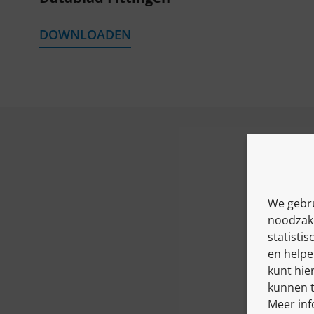
DOWNLOADEN
We gebru
noodzake
statisti
en helpe
kunt hie
kunnen t
Meer inf