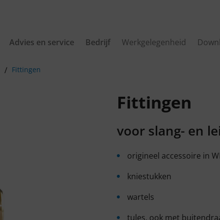
Advies en service
Bedrijf
Werkgelegenheid
Down
Fittingen
Fittingen
voor slang- en l
origineel accessoire in WI
kniestukken
wartels
tules, ook met buitendr