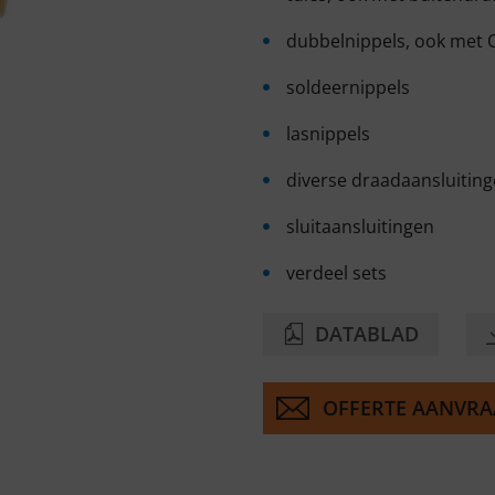
dubbelnippels, ook met 
soldeernippels
lasnippels
diverse draadaansluitin
sluitaanslu
verdeel sets
DATABLAD
OFFERTE AANVR