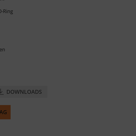
O-Ring
gen
itingen
DOWNLOADS
AAG