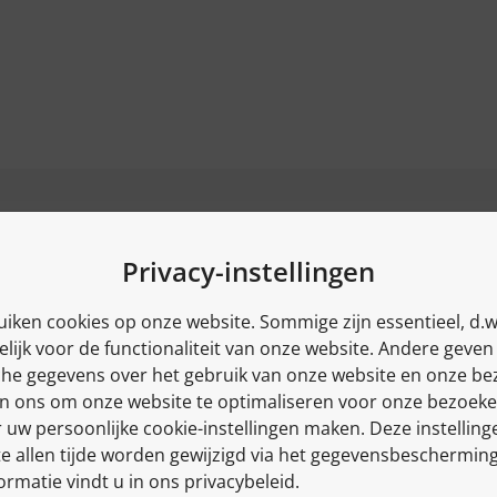
NEEM CONTACT OP!
Privacy-instellingen
+31 (0) 24 648 9380
iken cookies op onze website. Sommige zijn essentieel, d.w
lijk voor de functionaliteit van onze website. Andere geven
OFFERTE AANVRAAG
sche gegevens over het gebruik van onze website en onze b
n ons om onze website te optimaliseren voor onze bezoeke
CALLBACK
r uw persoonlijke cookie-instellingen maken. Deze instelling
e allen tijde worden gewijzigd via het gegevensbeschermin
ormatie vindt u in ons privacybeleid.